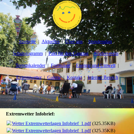
Startseite
Aktuelles
Über uns
Stundenplan
Schulprogramm
Pakt für den Ganztag
Förderverein
Terminkalender
Formulare
Energie und Umwelt
Extremwetter
Galerie
Kontakt
Interner Bereich
Extremwetter Infobrief:
Wetter Extremwetterlagen Infobrief_1.pdf
(325.35KB)
Wetter Extremwetterlagen Infobrief_1.pdf
(325.35KB)